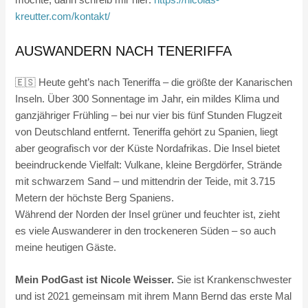
möchte, dann schreib mir hier:
https://nicolas-
kreutter.com/kontakt/
AUSWANDERN NACH TENERIFFA
🇪🇸 Heute geht’s nach Teneriffa – die größte der Kanarischen
Inseln. Über 300 Sonnentage im Jahr, ein mildes Klima und
ganzjähriger Frühling – bei nur vier bis fünf Stunden Flugzeit
von Deutschland entfernt. Teneriffa gehört zu Spanien, liegt
aber geografisch vor der Küste Nordafrikas. Die Insel bietet
beeindruckende Vielfalt: Vulkane, kleine Bergdörfer, Strände
mit schwarzem Sand – und mittendrin der Teide, mit 3.715
Metern der höchste Berg Spaniens.
Während der Norden der Insel grüner und feuchter ist, zieht
es viele Auswanderer in den trockeneren Süden – so auch
meine heutigen Gäste.
Mein PodGast ist Nicole Weisser.
Sie ist Krankenschwester
und ist 2021 gemeinsam mit ihrem Mann Bernd das erste Mal