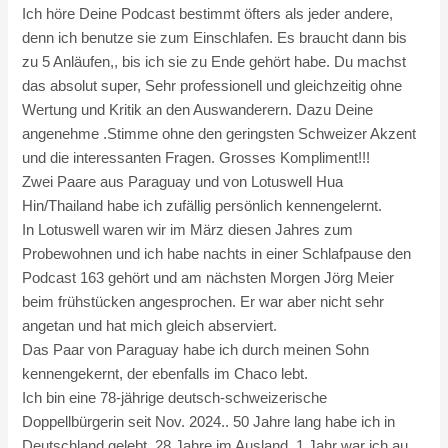
Ich höre Deine Podcast bestimmt öfters als jeder andere,
denn ich benutze sie zum Einschlafen. Es braucht dann bis
zu 5 Anläufen,, bis ich sie zu Ende gehört habe. Du machst
das absolut super, Sehr professionell und gleichzeitig ohne
Wertung und Kritik an den Auswanderern. Dazu Deine
angenehme .Stimme ohne den geringsten Schweizer Akzent
und die interessanten Fragen. Grosses Kompliment!!!
Zwei Paare aus Paraguay und von Lotuswell Hua
Hin/Thailand habe ich zufällig persönlich kennengelernt.
In Lotuswell waren wir im März diesen Jahres zum
Probewohnen und ich habe nachts in einer Schlafpause den
Podcast 163 gehört und am nächsten Morgen Jörg Meier
beim frühstücken angesprochen. Er war aber nicht sehr
angetan und hat mich gleich abserviert.
Das Paar von Paraguay habe ich durch meinen Sohn
kennengekernt, der ebenfalls im Chaco lebt.
Ich bin eine 78-jährige deutsch-schweizerische
Doppellbürgerin seit Nov. 2024.. 50 Jahre lang habe ich in
Deutschland gelebt, 28 Jahre im Ausland. 1 Jahr war ich au