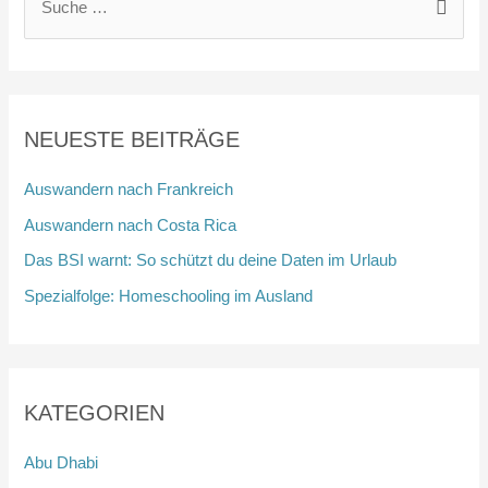
u
c
h
e
NEUESTE BEITRÄGE
n
n
Auswandern nach Frankreich
a
Auswandern nach Costa Rica
c
Das BSI warnt: So schützt du deine Daten im Urlaub
h
Spezialfolge: Homeschooling im Ausland
:
KATEGORIEN
Abu Dhabi