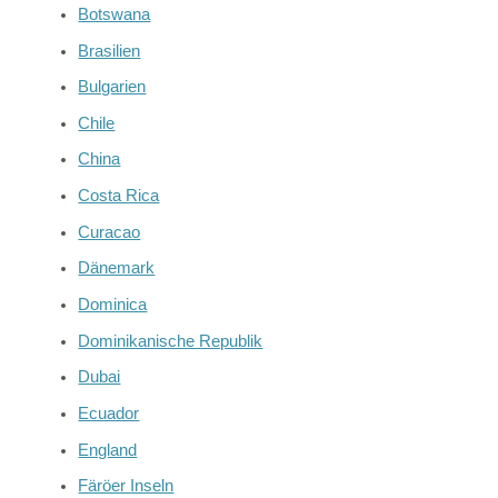
Botswana
Brasilien
Bulgarien
Chile
China
Costa Rica
Curacao
Dänemark
Dominica
Dominikanische Republik
Dubai
Ecuador
England
Färöer Inseln