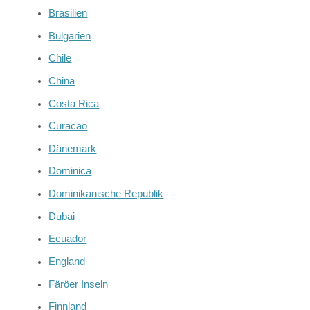
Brasilien
Bulgarien
Chile
China
Costa Rica
Curacao
Dänemark
Dominica
Dominikanische Republik
Dubai
Ecuador
England
Färöer Inseln
Finnland