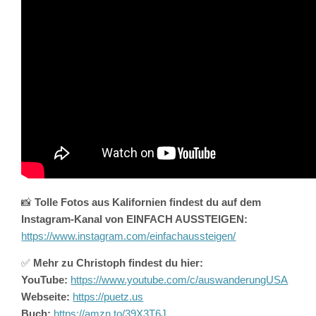
📸
Tolle Fotos aus Kalifornien findest du auf dem
Instagram-Kanal von EINFACH AUSSTEIGEN:
https://www.instagram.com/einfachaussteigen/
✅
Mehr zu Christoph findest du hier:
YouTube:
https://www.youtube.com/c/auswanderungUSA
Webseite:
https://puetz.us
Buch:
https://amzn.to/39X3T6J