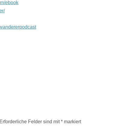
com/ebook
er/
swandererpodcast
Erforderliche Felder sind mit
*
markiert