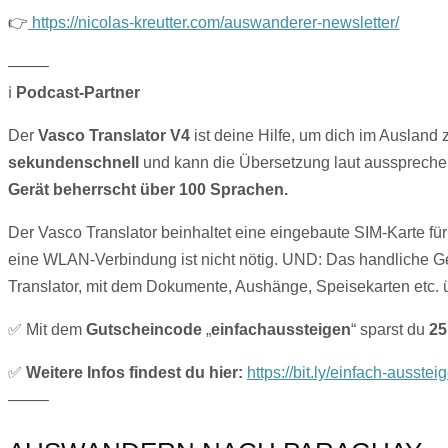
👉
https://nicolas-kreutter.com/auswanderer-newsletter/
——–
ℹ️
Podcast-Partner
Der
Vasco Translator V4
ist deine Hilfe, um dich im Ausland
sekundenschnell
und kann die Übersetzung laut ausspreche
Gerät beherrscht über 100 Sprachen.
Der Vasco Translator beinhaltet eine eingebaute SIM-Karte für 
eine WLAN-Verbindung ist nicht nötig. UND: Das handliche Ge
Translator, mit dem Dokumente, Aushänge, Speisekarten etc. 
✅ Mit dem
Gutscheincode
„
einfachaussteigen
“ sparst du
25
✅
Weitere Infos findest du hier:
https://bit.ly/einfach-ausste
——–