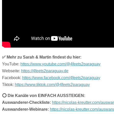
✅ Mehr zu Sarah & Martin findest du hier:
YouTube:
https://www.youtube.com/@4feets2paraguay
Webseite:
https://4feets2paraguay.de
Facebook:
https://www.facebook.com/4feets2paraguay
Tiktok:
https://www.tiktok.com/@4feets2paraguay
⭕️ Die Kanäle von EINFACH AUSSTEIGEN:
Auswanderer-Checkliste:
https://nicolas-kreutter.com/auswa
Auswanderer-Webinare:
https://nicolas-kreutter.com/auswan