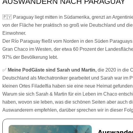
AUSWANDERN NACH PARAGUAY
🇵🇾 Paraguay liegt mitten in Südamerika, grenzt an Argentinie
von der Fläche her praktisch so groß wie Deutschland und d
Einwohner.
Der Río Paraguay fließt vom Norden in den Süden Paraguays u
Gran Chaco im Westen, der etwa 60 Prozent der Landesfläche e
97% der Bevölkerung lebt.
✅
Meine PodGäste sind Sarah und Martin,
die 2020 in die 
Deutschland als Mechatroniker gearbeitet und Sarah war im Pf
kleinen Ortes Filadelfia haben sie eine neue Heimat gefunde
Warum sie sich Sarah & Martin für ein Leben im Chaco entsch
haben, wovon sie leben, was die schönen Seiten aber auch d
Auswanderern empfehlen, darüber sprechen wir in dieser Folge