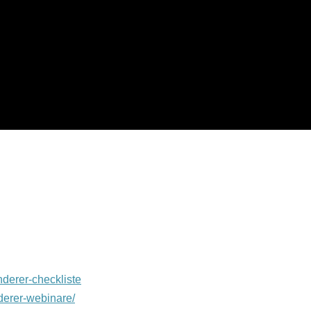
nderer-checkliste
derer-webinare/