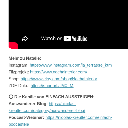
Mehr zu Natalie:
Instagram:
https://www.instagram.com/la_terrasse_ktm
Filzprojekt:
https://www.nachainterior.com/
Shop:
https://www.etsy.com/shop/NachaInterior
ZDF-Doku:
https://shorturl.at/ilXLM
⭕️ Die Kanäle von EINFACH AUSSTEIGEN:
Auswanderer-Blog:
https://nicolas-
kreutter.com/category/auswanderer-blog/
Podcast-Webinar:
https://nicolas-kreutter.com/einfach-
podcasten/