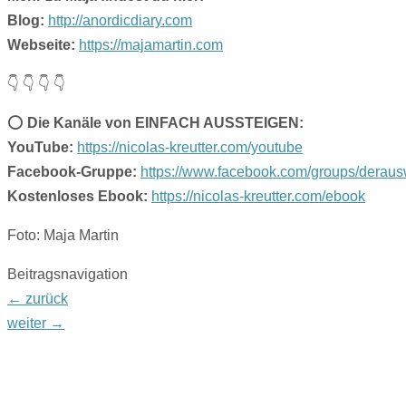
Blog:
http://anordicdiary.com
Webseite:
https://majamartin.com
👇 👇 👇 👇
⭕️
Die Kanäle von EINFACH AUSSTEIGEN:
YouTube:
https://nicolas-kreutter.com/youtube
Facebook-Gruppe:
https://www.facebook.com/groups/derau
Kostenloses Ebook:
https://nicolas-kreutter.com/ebook
Foto: Maja Martin
Beitragsnavigation
←
zurück
weiter
→