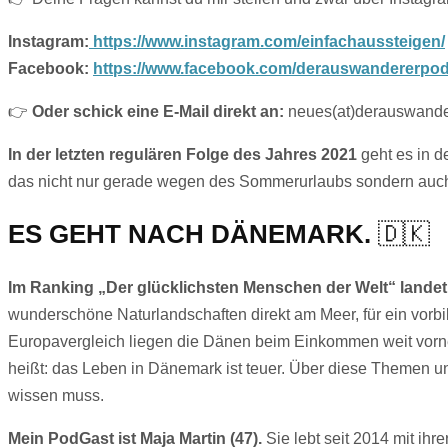
Instagram:
https://www.instagram.com/einfachaussteigen/
Facebook:
https://www.facebook.com/derauswandererpo
👉
Oder schick eine E-Mail direkt an:
neues(at)derauswande
In der letzten regulären Folge des Jahres 2021
geht es in d
das nicht nur gerade wegen des Sommerurlaubs sondern auch 
ES GEHT NACH DÄNEMARK.
🇩🇰
Im Ranking „Der glücklichsten Menschen der Welt“ landet
wunderschöne Naturlandschaften direkt am Meer, für ein vorbi
Europavergleich liegen die Dänen beim Einkommen weit vorne. A
heißt: das Leben in Dänemark ist teuer. Über diese Themen un
wissen muss.
Mein PodGast ist Maja Martin (47).
Sie lebt seit 2014 mit ihr