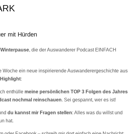
ARK
er mit Hürden
n Winterpause
, die der Auswanderer Podcast EINFACH
jede Woche ein neue inspirierende Auswanderergeschichte aus
Highlight
:
 Ich enthülle
meine persönlichen TOP 3 Folgen des Jahres
dcast nochmal reinschauen
. Sei gespannt, wer es ist!
 und
du kannst mir Fragen stellen
: Alles was du willst und
n hat.
m oder Facebook – schreib mir dort einfach eine Nachricht: