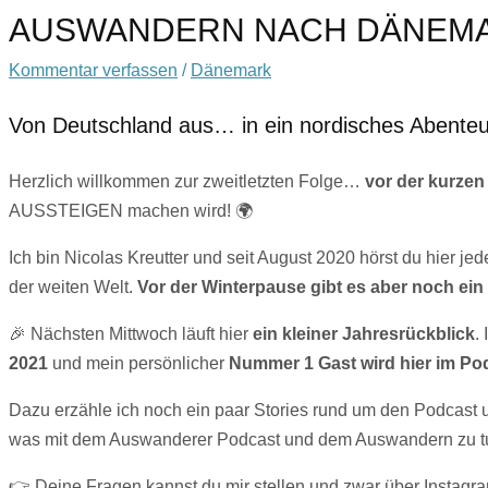
AUSWANDERN NACH DÄNEM
Kommentar verfassen
/
Dänemark
Von Deutschland aus… in ein nordisches Abenteu
Herzlich willkommen zur zweitletzten Folge…
vor der kurze
AUSSTEIGEN machen wird! 🌍
Ich bin Nicolas Kreutter und seit August 2020 hörst du hier 
der weiten Welt.
Vor der Winterpause gibt es aber noch ein 
🎉 Nächsten Mittwoch läuft hier
ein kleiner Jahresrückblick
.
2021
und mein persönlicher
Nummer 1 Gast wird hier im Po
Dazu erzähle ich noch ein paar Stories rund um den Podcast
was mit dem Auswanderer Podcast und dem Auswandern zu tu
👉 Deine Fragen kannst du mir stellen und zwar über Instagra