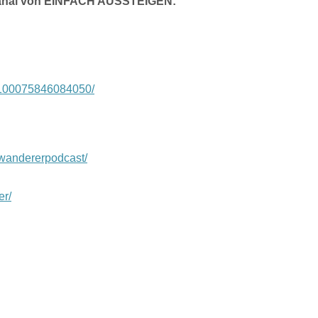
m-Kanal von EINFACH AUSSTEIGEN:
l/100075846084050/
wandererpodcast/
er/