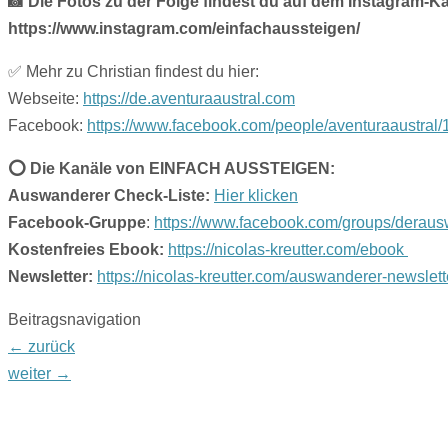
📸 Die Fotos zu der Folge findest du auf dem Instagra
https://www.instagram.com/einfachaussteigen/
✅ Mehr zu Christian findest du hier:
Webseite:
https://de.aventuraaustral.com
Facebook:
https://www.facebook.com/people/aventuraaustra
⭕️ Die Kanäle von EINFACH AUSSTEIGEN:
Auswanderer Check-Liste:
Hier klicken
Facebook-Gruppe
:
https://www.facebook.com/groups/deraus
Kostenfreies Ebook:
https://nicolas-kreutter.com/ebook
Newsletter:
https://nicolas-kreutter.com/auswanderer-newslett
Beitragsnavigation
←
zurück
weiter
→