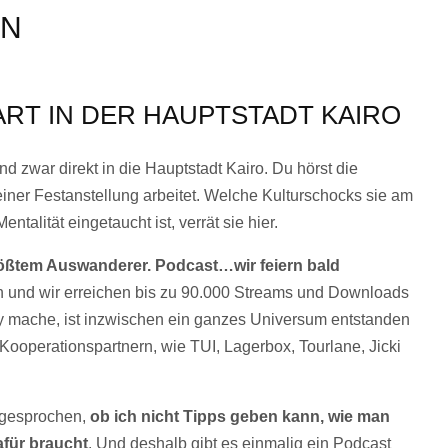
EN
RT IN DER HAUPTSTADT KAIRO
 zwar direkt in die Hauptstadt Kairo. Du hörst die
 einer Festanstellung arbeitet. Welche Kulturschocks sie am
ntalität eingetaucht ist, verrät sie hier.
tem Auswanderer. Podcast…wir feiern bald
n und wir erreichen bis zu 90.000 Streams und Downloads
 mache, ist inzwischen ein ganzes Universum entstanden
operationspartnern, wie TUI, Lagerbox, Tourlane, Jicki
ngesprochen,
ob ich nicht Tipps geben kann, wie man
afür braucht
. Und deshalb gibt es einmalig ein Podcast