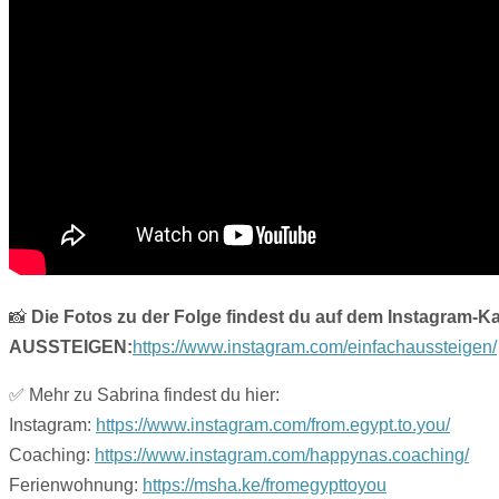
📸
Die Fotos zu der Folge findest du auf dem Instagram-
AUSSTEIGEN:
https://www.instagram.com/einfachaussteigen/
✅ Mehr zu Sabrina findest du hier:
Instagram:
https://www.instagram.com/from.egypt.to.you/
Coaching:
https://www.instagram.com/happynas.coaching/
Ferienwohnung:
https://msha.ke/fromegypttoyou