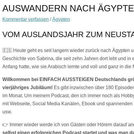
AUSWANDERN NACH ÄGYPT
Kommentar verfassen
/
Ägypten
VOM AUSLANDSJAHR ZUM NEUSTA
🇪🇬 Heute geht es seit langem wieder zurück nach Ägypten und
Geschichte von Sabrina, die seit zehn Jahren dort lebt und in
Anfang hatte, wie sie Arabisch lernte und voll und ganz in die Me
Willkommen bei EINFACH AUSSTEIGEN Deutschlands größ
vierjähriges Jubiläum!
Es gibt inzwischen über 180 Episode
im Monat. Um meinem Podcast, den ich immer noch als Hobby
mit Webseite, Social Media Kanälen, Ebook und spannenden Ko
usw.
👉 Immer wieder werde ich von Gästen oder Hörern darauf a
selbst einen erfolgreichen Podcast startet und was man d