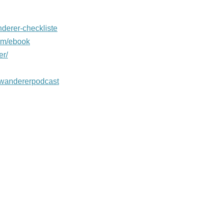
nderer-checkliste
com/ebook
er/
swandererpodcast