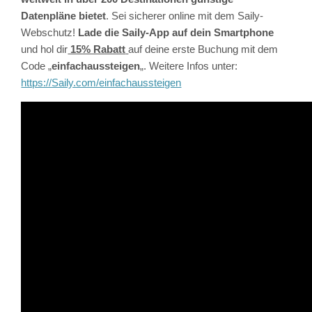
Datenpläne bietet
. Sei sicherer online mit dem Saily-
Webschutz!
Lade die Saily-App auf dein Smartphone
und hol dir
15% Rabatt
auf deine erste Buchung mit dem
Code „
einfachaussteigen
„. Weitere Infos unter:
https://Saily.com/einfachaussteigen